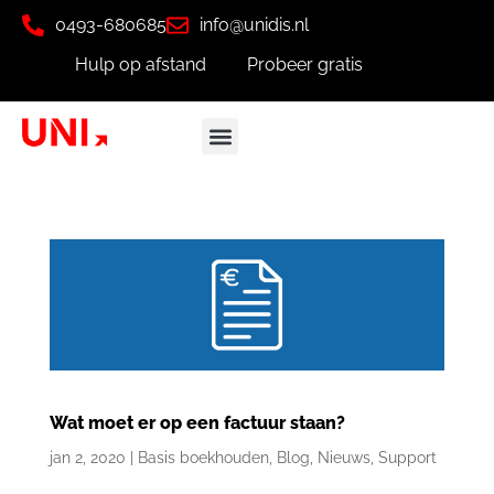
0493-680685
info@unidis.nl
Hulp op afstand
Probeer gratis
Wat moet er op een factuur staan?
jan 2, 2020
|
Basis boekhouden
,
Blog
,
Nieuws
,
Support