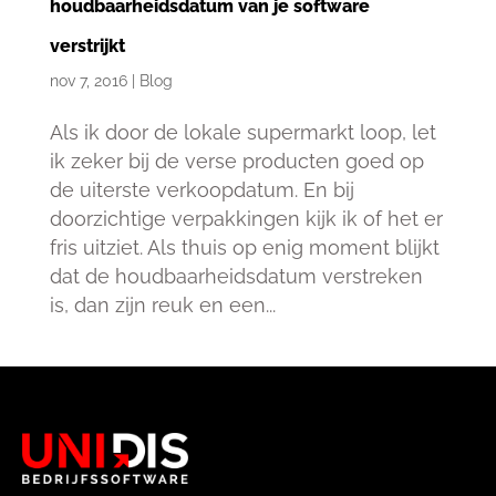
houdbaarheidsdatum van je software
verstrijkt
nov 7, 2016
|
Blog
Als ik door de lokale supermarkt loop, let
ik zeker bij de verse producten goed op
de uiterste verkoopdatum. En bij
doorzichtige verpakkingen kijk ik of het er
fris uitziet. Als thuis op enig moment blijkt
dat de houdbaarheidsdatum verstreken
is, dan zijn reuk en een...