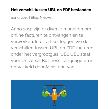
Het verschil tussen UBL en PDF bestanden
apr 9, 2019
|
Blog
,
Nieuws
Anno 2019 zijn er diverse manieren om
online facturen te ontvangen en te
verwerken. In dit artikel leggen we de
verschillen tussen UBL en PDF facturen
onder het vergrootglas. UBL UBL staat
voor Universal Business Language en is
ontwikkeld door Ministerie van...