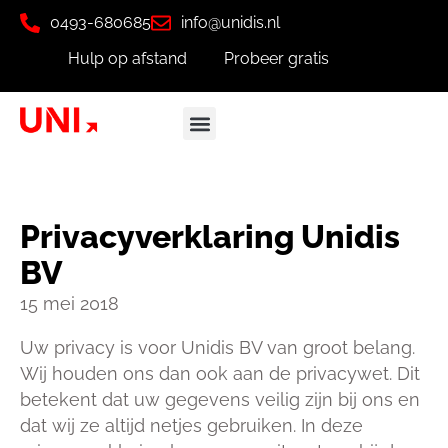
0493-680685
info@unidis.nl
Hulp op afstand
Probeer gratis
Privacyverklaring Unidis
BV
15 mei 2018
Uw privacy is voor Unidis BV van groot belang.
Wij houden ons dan ook aan de privacywet. Dit
betekent dat uw gegevens veilig zijn bij ons en
dat wij ze altijd netjes gebruiken. In deze