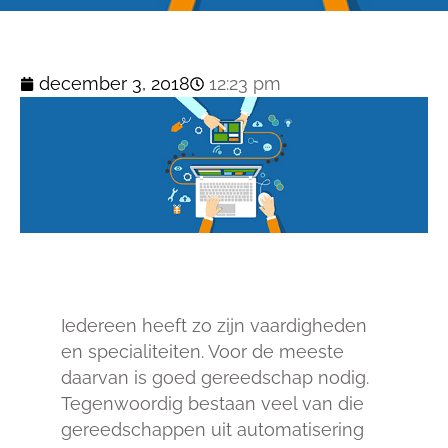
december 3, 2018
12:23 pm
Iedereen heeft zo zijn vaardigheden
en specialiteiten. Voor de meeste
daarvan is goed gereedschap nodig.
Tegenwoordig bestaan veel van die
gereedschappen uit automatisering