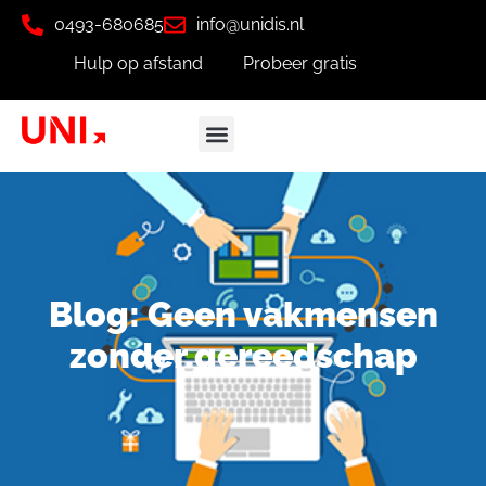
0493-680685
info@unidis.nl
Hulp op afstand
Probeer gratis
Blog: Geen vakmensen
zonder gereedschap