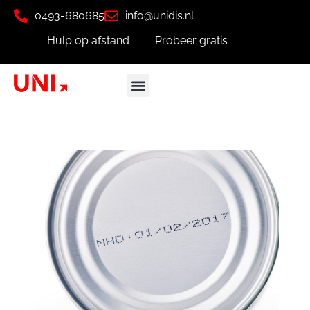
0493-680685
info@unidis.nl
Hulp op afstand
Probeer gratis