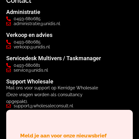
Contact
Administratie
0493-680685
administratie@unidis.nl
Verkoop en advies
0493-680685
verkoop@unidis.nl
Servicedesk Multivers / Taskmanager
0493-680681
service@unidis.nl
Support Wholesale
Mail ons voor support op Kerridge Wholesale
(Deze vragen worden als consultancy
opgepakt).
support@wholesaleconsult.nl
Meld je aan voor onze nieuwsbrief