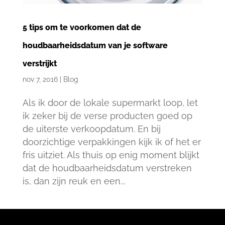
5 tips om te voorkomen dat de
houdbaarheidsdatum van je software
verstrijkt
nov 7, 2016
|
Blog
Als ik door de lokale supermarkt loop, let
ik zeker bij de verse producten goed op
de uiterste verkoopdatum. En bij
doorzichtige verpakkingen kijk ik of het er
fris uitziet. Als thuis op enig moment blijkt
dat de houdbaarheidsdatum verstreken
is, dan zijn reuk en een...