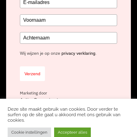
Wij wijzen je op onze
privacy verklaring
.
Verzend
Marketing door
ActiveCampaign
Deze site maakt gebruik van cookies. Door verder te
surfen op de site gaat u akkoord met ons gebruik van
cookies.
Copyright Unidis BV, onderdeel van
Nexa Software Group
Privacyverklaring
Avg
Werken bij Unidis
Cookie instellingen
Accepteer alles