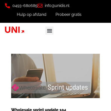
0493-680685
info@unidis.nl
Hulp op afstand
Probeer gratis
Wholesale sprint update 104