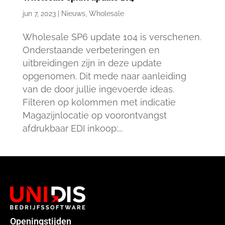
jun 7, 2023
|
Nieuws
,
Wholesale
Wholesale SP6 update 104 is verschenen.
Onderstaande verbeteringen en
uitbreidingen zijn in deze update
opgenomen. Dit mede naar aanleiding
van de door jullie ingevoerde ideas.
Filteren op kolommen met indicatie
Magazijnlocatie op voorontvangst
afdrukbaar EDI inkoop:...
Openingstijden