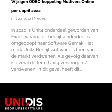
Wijzigen ODBC-koppeling Multivers Online
per 1 april 2022
mrt 29, 2022
|
Nieuws
In 2020 is Unit4 onderdeel geworden van
Exact, waarna dit bedrijfsonderdeel is
omgedoopt naar Software Gemak. Het
merk Unit4 Bedrijfssoftware is toen van
de markt verdwenen. Als gevolg daarvan
is overal de term Unit4 vervangen /
verdwenen. In dit geval heeft dit...