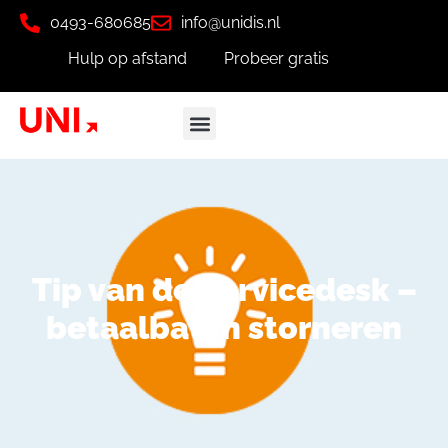
0493-680685
info@unidis.nl
Hulp op afstand
Probeer gratis
Tip van de Servicedesk –
betaalbatch storneren