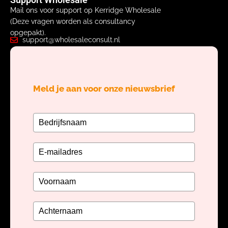
Mail ons voor support op Kerridge Wholesale
(Deze vragen worden als consultancy
opgepakt).
support@wholesaleconsult.nl
Meld je aan voor onze nieuwsbrief