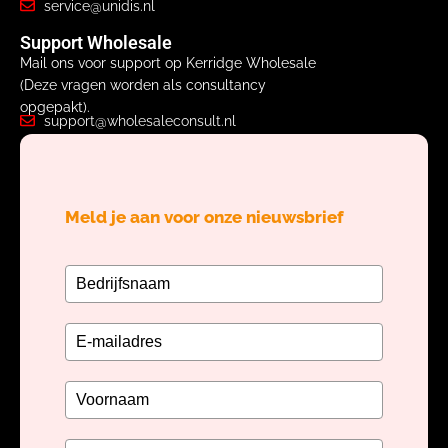
service@unidis.nl
Support Wholesale
Mail ons voor support op Kerridge Wholesale
(Deze vragen worden als consultancy
opgepakt).
support@wholesaleconsult.nl
Meld je aan voor onze nieuwsbrief