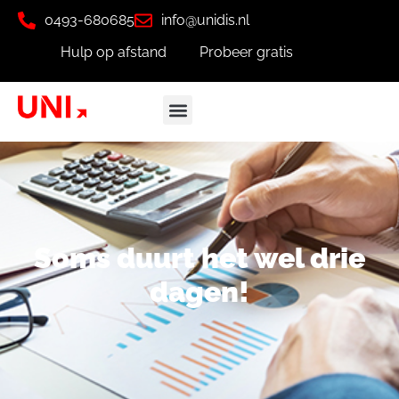
0493-680685
info@unidis.nl
Hulp op afstand
Probeer gratis
Soms duurt het wel drie
dagen!