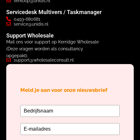
verkoop@unidis.nl
Servicedesk Multivers / Taskmanager
0493-680681
service@unidis.nl
Support Wholesale
Mail ons voor support op Kerridge Wholesale
(Deze vragen worden als consultancy
opgepakt).
support@wholesaleconsult.nl
Meld je aan voor onze nieuwsbrief