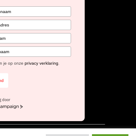
en je op onze
privacy verklaring
.
nd
g door
mpaign
erken bij Unidis