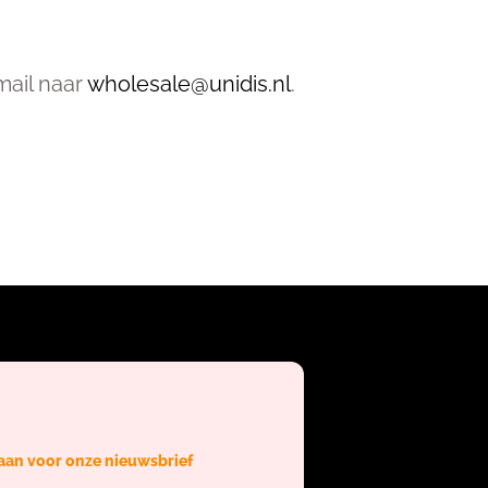
mail naar
wholesale@unidis.nl
.
 aan voor onze nieuwsbrief