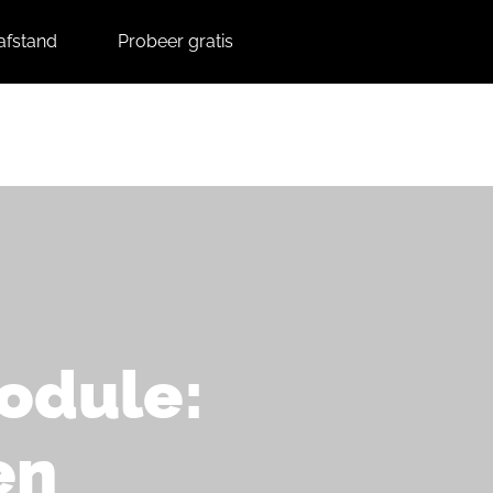
afstand
Probeer gratis
Contact
Support
odule:
en