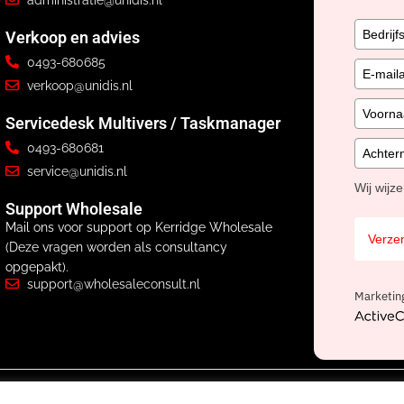
Verkoop en advies
0493-680685
verkoop@unidis.nl
Servicedesk Multivers / Taskmanager
0493-680681
service@unidis.nl
Wij wijz
Support Wholesale
Mail ons voor support op Kerridge Wholesale
Verze
(Deze vragen worden als consultancy
opgepakt).
support@wholesaleconsult.nl
Marketin
ActiveCa
s BV, onderdeel van
Nexa Software Group
Privacyverklaring
Avg
W