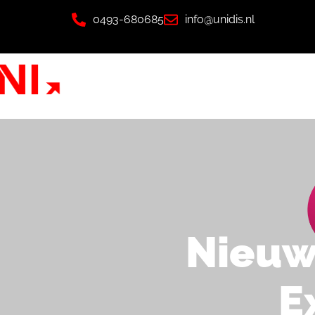
0493-680685
info@unidis.nl
Nieuw
E