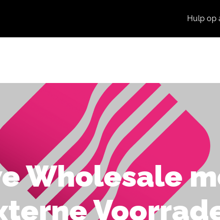
Hulp op 
Producten
Praktijkcases
Nieuws
e Wholesale m
xterne Voorrad