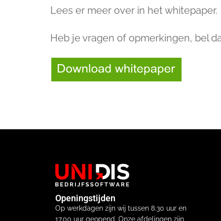
Lees er meer over in het whitepaper.
Heb je vragen of opmerkingen, bel da
Openingstijden
Op werkdagen zijn wij tussen 8.30 uur en
17.00 uur geopend. Onze afdelingen zijn