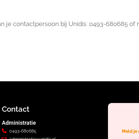
n je contactpersoon bij Unidis: 0493-680685 of 
Contact
Administratie
0493-680685
Meld je
administratie@unidis.nl