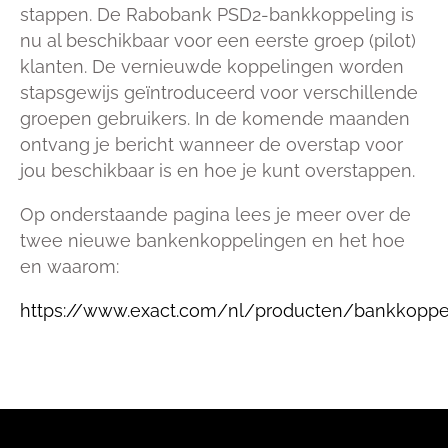
stappen. De Rabobank PSD2-bankkoppeling is
nu al beschikbaar voor een eerste groep (pilot)
klanten. De vernieuwde koppelingen worden
stapsgewijs geïntroduceerd voor verschillende
groepen gebruikers. In de komende maanden
ontvang je bericht wanneer de overstap voor
jou
beschikbaar is en hoe je kunt overstappen.
Op onderstaande pagina lees je meer over de
twee nieuwe bankenkoppelingen en het hoe
en waarom:
https://www.exact.com/nl/producten/bankkopp