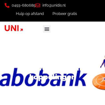
0493-680685
info@unidis.nl
Hulp op afstand
Probeer gratis
Nieuwe Rabobank
koppelingen