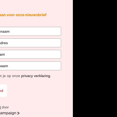
 aan voor onze nieuwsbrief
en je op onze
privacy verklaring
.
nd
g door
mpaign