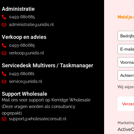
Administratie
0493-680685
Meld je
administratie@unidis.nl
Verkoop en advies
0493-680685
verkoop@unidis.nl
Servicedesk Multivers / Taskmanager
0493-680681
service@unidis.nl
Wij wijz
Support Wholesale
Mail ons voor support op Kerridge Wholesale
Verze
(Deze vragen worden als consultancy
opgepakt).
support@wholesaleconsult.nl
Marketin
ActiveCa