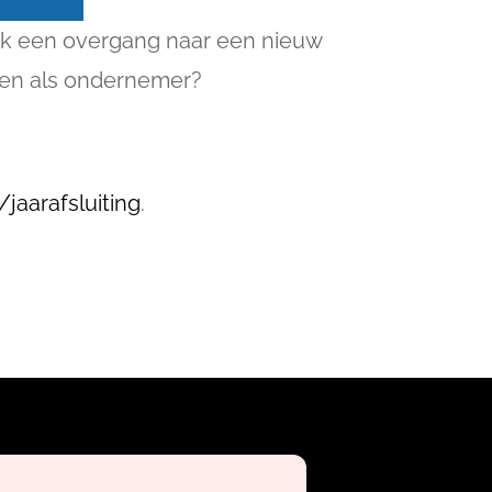
ook een overgang naar een nieuw
open als ondernemer?
jaarafsluiting
.