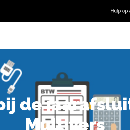
Hulp op 
Producten
Praktijkcases
Nieuws
ij de jaarafslui
Multivers