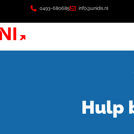
0493-680685
info@unidis.nl
Hulp b