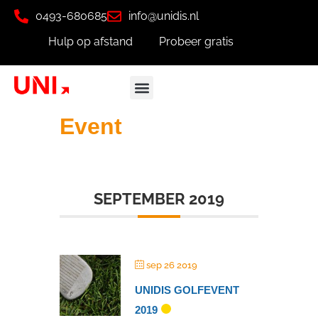
0493-680685
info@unidis.nl
Hulp op afstand
Probeer gratis
Event
SEPTEMBER 2019
sep 26 2019
UNIDIS GOLFEVENT
2019