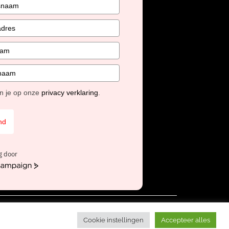
en je op onze
privacy verklaring
.
nd
g door
mpaign
erken bij Unidis
Cookie instellingen
Accepteer alles