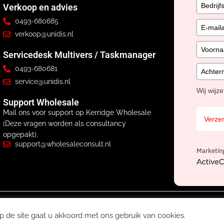
Verkoop en advies
0493-680685
verkoop@unidis.nl
Servicedesk Multivers / Taskmanager
0493-680681
service@unidis.nl
Wij wijz
Support Wholesale
Mail ons voor support op Kerridge Wholesale
Verze
(Deze vragen worden als consultancy
opgepakt).
support@wholesaleconsult.nl
Marketin
ActiveCa
s BV, onderdeel van
Nexa Software Group
Privacyverklaring
Avg
W
p de site gaat u akkoord met ons gebruik van cookies.