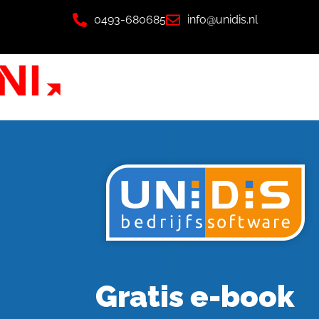
0493-680685
info@unidis.nl
Gratis e-book