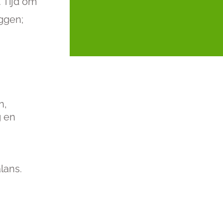
 Tijd om
ggen;
n,
g en
lans.