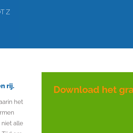
T Z
 rij.
Download het gra
aarin het
termen
niet alle