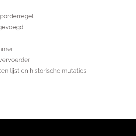
porderregel
oegevoegd
ummer
 vervoerder
n lijst en historische mutaties