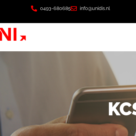
0493-680685
info@unidis.nl
KC