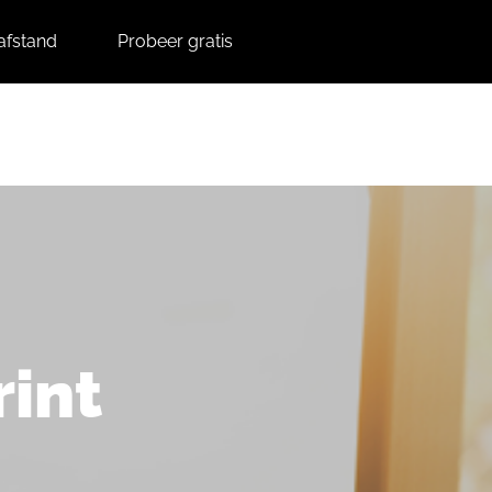
afstand
Probeer gratis
Contact
Support
int