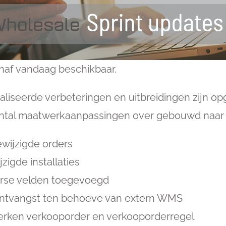
anaf vandaag beschikbaar.
liseerde verbeteringen en uitbreidingen zijn o
aantal maatwerkaanpassingen over gebouwd naar s
wijzigde orders
zigde installaties
erse velden toegevoegd
rontvangst ten behoeve van extern WMS
merken verkooporder en verkooporderregel