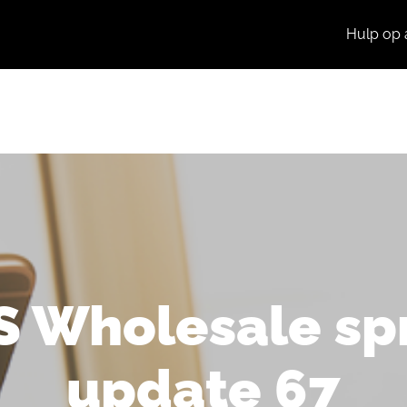
Hulp op 
Producten
Praktijkcases
Nieuws
S Wholesale spr
update 67