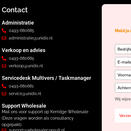
Contact
Administratie
0493-680685
Meld je
administratie@unidis.nl
Verkoop en advies
0493-680685
verkoop@unidis.nl
Servicedesk Multivers / Taskmanager
0493-680681
service@unidis.nl
Wij wijz
Support Wholesale
Mail ons voor support op Kerridge Wholesale
Verze
(Deze vragen worden als consultancy
opgepakt).
support@wholesaleconsult.nl