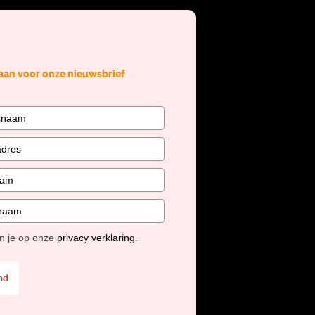
 aan voor onze nieuwsbrief
en je op onze
privacy verklaring
.
nd