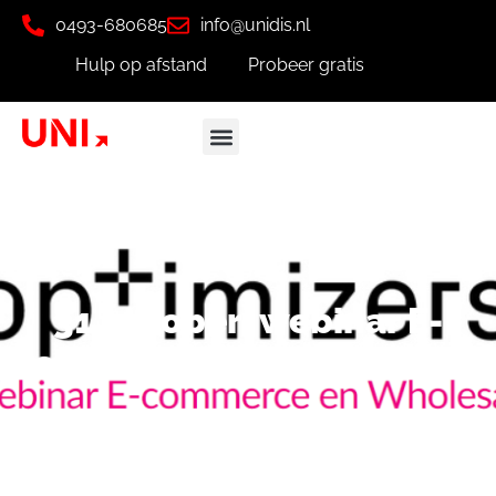
0493-680685
info@unidis.nl
Hulp op afstand
Probeer gratis
31 oktober: webinar E-
commerce en Wholesale