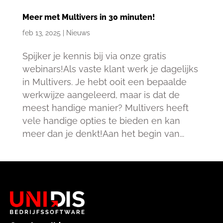
Meer met Multivers in 30 minuten!
feb 13, 2025
|
Nieuws
Spijker je kennis bij via onze gratis
webinars!Als vaste klant werk je dagelijks
in Multivers. Je hebt ooit een bepaalde
werkwijze aangeleerd, maar is dat de
meest handige manier? Multivers heeft
vele handige opties te bieden en kan
meer dan je denkt!Aan het begin van...