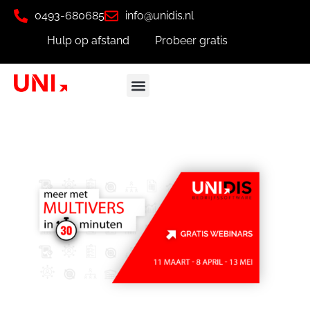
0493-680685
info@unidis.nl
Hulp op afstand
Probeer gratis