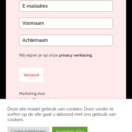
Wij wijzen je op onze
privacy verklaring
.
Verzend
Marketing door
ActiveCampaign
Deze site maakt gebruik van cookies. Door verder te
surfen op de site gaat u akkoord met ons gebruik van
cookies.
Copyright Unidis BV, onderdeel van
Nexa Software Group
Privacyverklaring
Avg
Werken bij Unidis
Cookie instellingen
Accepteer alles