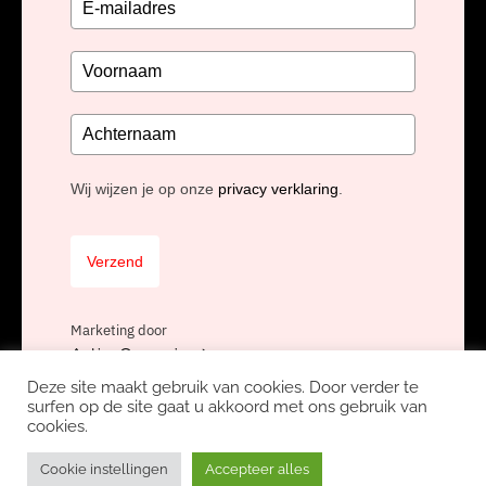
Wij wijzen je op onze
privacy verklaring
.
Verzend
Marketing door
ActiveCampaign
Deze site maakt gebruik van cookies. Door verder te
surfen op de site gaat u akkoord met ons gebruik van
cookies.
Copyright Unidis BV, onderdeel van
Nexa Software Group
Privacyverklaring
Avg
Werken bij Unidis
Cookie instellingen
Accepteer alles