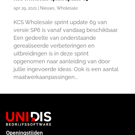
apr 29, 2021
|
Nieuws
,
Wholesale
KCS Wholesale sprint update 69 van
versie SP6 is vanaf vandaag beschikbaar.
Een gedeelte van onderstaande
gerealiseerde verbeteringen en
uitbreidingen is in deze sprint
opgenomen naar aanleiding van door
jullie ingevoerde ideas. Ook is een aantal
maatwerkaanpassingen...
Openingstijden