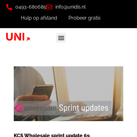
0493-680685
info@unidis.nl
Hulp op afstand
Probeer gratis
KCS Wholesale sprint update 69